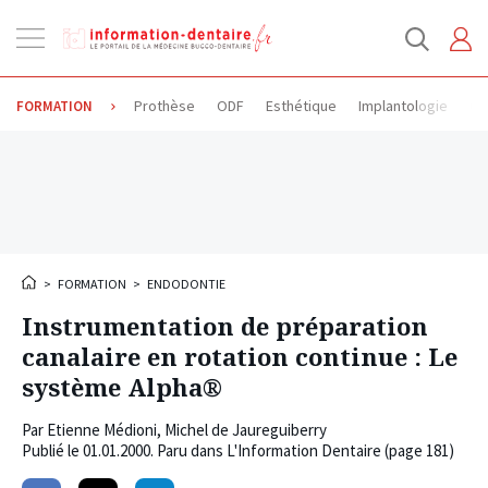
Ouvrir
la
navigation
Prothèse
ODF
Esthétique
Implantologie
Od
FORMATION
>
FORMATION
>
ENDODONTIE
Instrumentation de préparation
canalaire en rotation continue : Le
système Alpha®
Par
Etienne Médioni
,
Michel de Jaureguiberry
Publié le
01.01.2000
. Paru dans L'Information Dentaire (page 181)