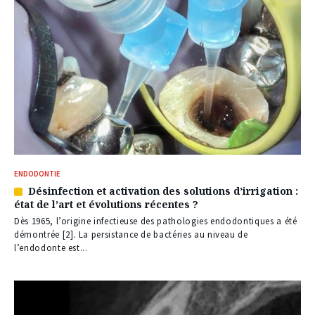
ENDODONTIE
Désinfection et activation des solutions d’irrigation :
Article
état de l’art et évolutions récentes ?
réservé
à
Dès 1965, l’origine infectieuse des pathologies endodontiques a été
nos
démontrée [2]. La persistance de bactéries au niveau de
abonnés
l’endodonte est...