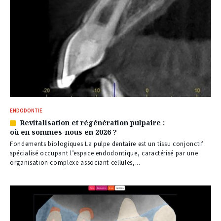
ENDODONTIE
Revitalisation et régénération pulpaire :
Article
où en sommes-nous en 2026 ?
réservé
à
Fondements biologiques La pulpe dentaire est un tissu conjonctif
nos
spécialisé occupant l’espace endodontique, caractérisé par une
abonnés
organisation complexe associant cellules,...