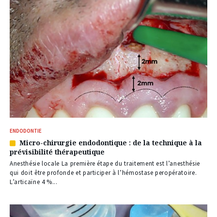
ENDODONTIE
Micro-chirurgie endodontique : de la technique à la
Article
prévisibilité thérapeutique
réservé
à
Anesthésie locale La première étape du traitement est l’anesthésie
nos
qui doit être profonde et participer à l’hémostase peropératoire.
abonnés
L’articaïne 4 %...