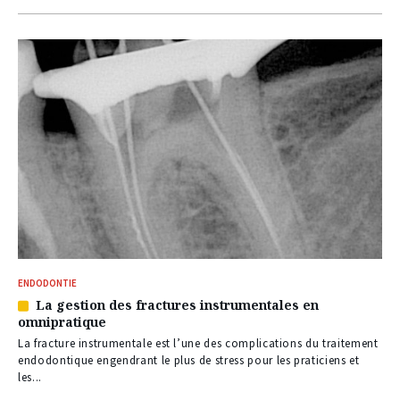
ENDODONTIE
La gestion des fractures instrumentales en
Article
omnipratique
réservé
à
La fracture instrumentale est l’une des complications du traitement
nos
endodontique engendrant le plus de stress pour les praticiens et
abonnés
les...