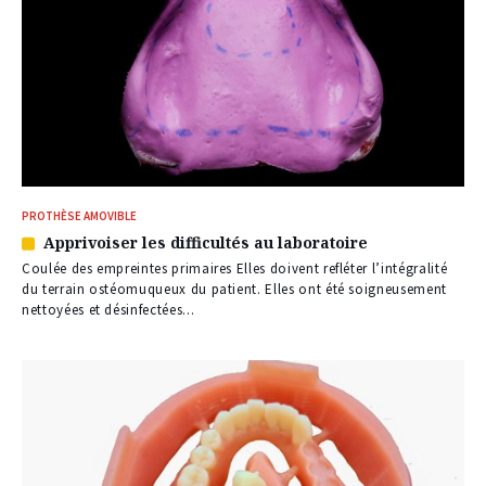
PROTHÈSE AMOVIBLE
Apprivoiser les difficultés au laboratoire
Article
réservé
Coulée des empreintes primaires Elles doivent refléter l’intégralité
à
du terrain ostéomuqueux du patient. Elles ont été soigneusement
nos
nettoyées et désinfectées...
abonnés