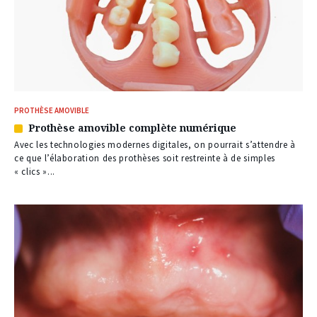
PROTHÈSE AMOVIBLE
Prothèse amovible complète numérique
Article
réservé
Avec les technologies modernes digitales, on pourrait s’attendre à
à
ce que l’élaboration des prothèses soit restreinte à de simples
nos
« clics »...
abonnés