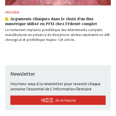
PROTHÈSE
Arguments cliniques dans le choix d’un flux
Article
numérique utilisé en PFSI chez l’édenté complet
réservé
à
Le traitement implanto-prothétique des édentements complets
nos
mandibulaires en présence de résorptions sévères représente un défi
abonnés
chirurgical et prothétique majeur. Cet article...
Newsletter
Inscrivez-vous à la newsletter pour recevoir chaque
semaine l’essentiel de L’Information Dentaire
Je m'inscris