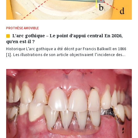
PROTHÈSE AMOVIBLE
L’arc gothique – Le point d’appui central En 2026,
Article
qu’en est-il ?
réservé
à
Historique L’arc gothique a été décrit par Francis Balkwill en 1866
nos
[1]. Les illustrations de son article objectivaient l’incidence des...
abonnés