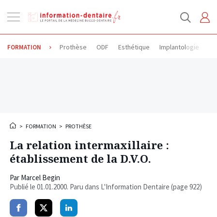
Ouvrir
la
navigation
Prothèse
ODF
Esthétique
Implantologie
Od
FORMATION
>
FORMATION
>
PROTHÈSE
La relation intermaxillaire :
établissement de la D.V.O.
Par
Marcel Begin
Publié le
01.01.2000
. Paru dans L'Information Dentaire (page 922)
Partager
Partager
Partager