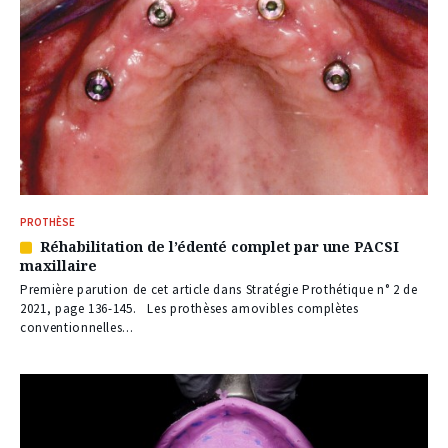
PROTHÈSE
Réhabilitation de l’édenté complet par une PACSI
Article
maxillaire
réservé
à
Première parution de cet article dans Stratégie Prothétique n° 2 de
nos
2021, page 136-145. Les prothèses amovibles complètes
abonnés
conventionnelles...