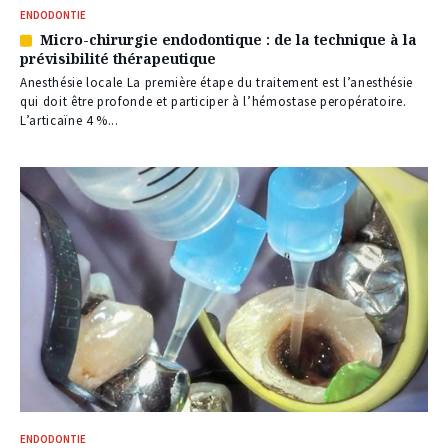
ENDODONTIE
Micro-chirurgie endodontique : de la technique à la
Article
prévisibilité thérapeutique
réservé
à
Anesthésie locale La première étape du traitement est l’anesthésie
nos
qui doit être profonde et participer à l’hémostase peropératoire.
abonnés
L’articaïne 4 %...
ENDODONTIE