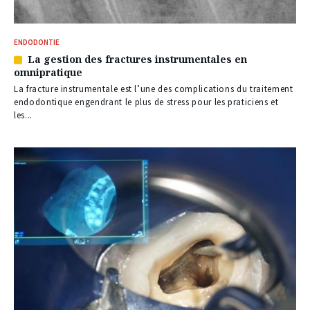
ENDODONTIE
La gestion des fractures instrumentales en
Article
omnipratique
réservé
à
La fracture instrumentale est l’une des complications du traitement
nos
endodontique engendrant le plus de stress pour les praticiens et
abonnés
les...