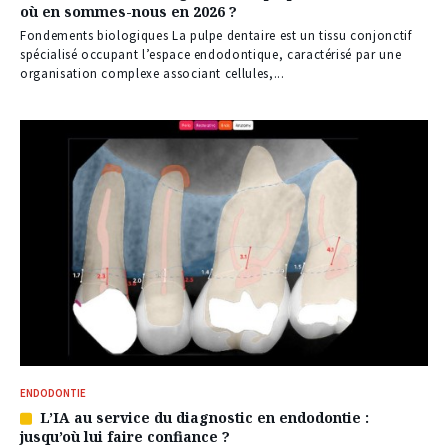
où en sommes-nous en 2026 ?
réservé
à
Fondements biologiques La pulpe dentaire est un tissu conjonctif
nos
spécialisé occupant l’espace endodontique, caractérisé par une
abonnés
organisation complexe associant cellules,...
ENDODONTIE
L’IA au service du diagnostic en endodontie :
Article
jusqu’où lui faire confiance ?
réservé