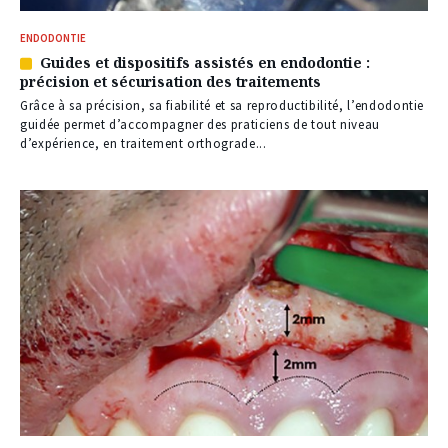
ENDODONTIE
Guides et dispositifs assistés en endodontie :
Article
précision et sécurisation des traitements
réservé
à
Grâce à sa précision, sa fiabilité et sa reproductibilité, l’endodontie
nos
guidée permet d’accompagner des praticiens de tout niveau
abonnés
d’expérience, en traitement orthograde...