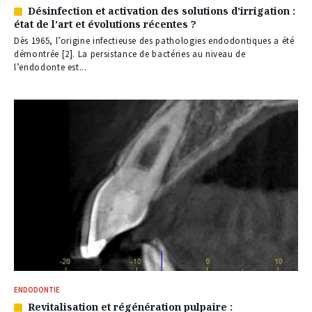
Désinfection et activation des solutions d’irrigation :
Article
état de l’art et évolutions récentes ?
réservé
à
Dès 1965, l’origine infectieuse des pathologies endodontiques a été
nos
démontrée [2]. La persistance de bactéries au niveau de
abonnés
l’endodonte est...
ENDODONTIE
Revitalisation et régénération pulpaire :
Article