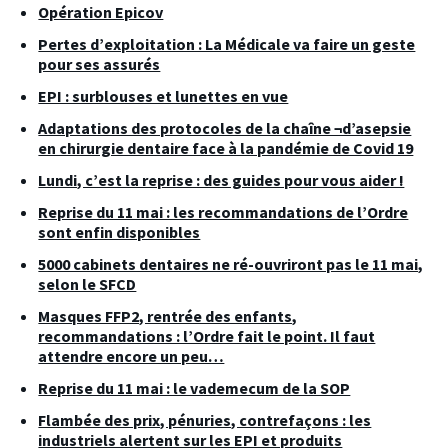
Opération Epicov
Pertes d’exploitation : La Médicale va faire un geste
pour ses assurés
EPI : surblouses et lunettes en vue
Adaptations des protocoles de la chaîne ¬d’asepsie
en chirurgie dentaire face à la pandémie de Covid 19
Lundi, c’est la reprise : des guides pour vous aider !
Reprise du 11 mai : les recommandations de l’Ordre
sont enfin disponibles
5000 cabinets dentaires ne ré-ouvriront pas le 11 mai,
selon le SFCD
Masques FFP2, rentrée des enfants,
recommandations : l’Ordre fait le point. Il faut
attendre encore un peu…
Reprise du 11 mai : le vademecum de la SOP
Flambée des prix, pénuries, contrefaçons : les
industriels alertent sur les EPI et produits