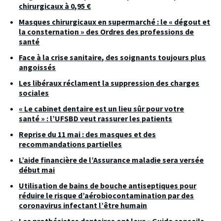
chirurgicaux à 0,95 €
Masques chirurgicaux en supermarché : le « dégout et
la consternation » des Ordres des professions de
santé
Face à la crise sanitaire, des soignants toujours plus
angoissés
Les libéraux réclament la suppression des charges
sociales
« Le cabinet dentaire est un lieu sûr pour votre
santé » : l’UFSBD veut rassurer les patients
Reprise du 11 mai : des masques et des
recommandations partielles
L’aide financière de l’Assurance maladie sera versée
début mai
Utilisation de bains de bouche antiseptiques pour
réduire le risque d’aérobiocontamination par des
coronavirus infectant l’être humain
Les prothésistes dentaires ont leur « Guide conseils