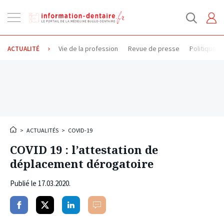
Ouvrir
la
navigation
Vie de la profession
Revue de presse
Politique d
ACTUALITÉ
>
ACTUALITÉS
>
COVID-19
COVID 19 : l’attestation de
déplacement dérogatoire
Publié le
17.03.2020
.
Partager
Partager
Partager
Commenter
sur
sur
sur