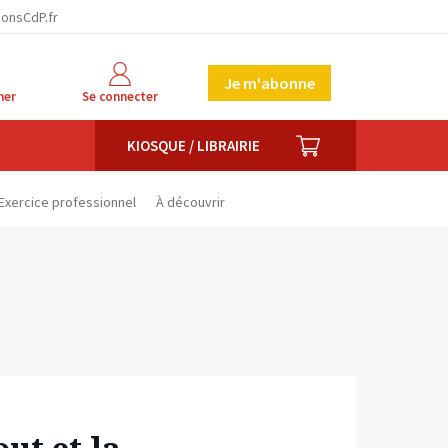
facebook
twitter
linkedin
ionsCdP.fr
Je m'abonne
her
Se connecter
PANIER
KIOSQUE / LIBRAIRIE
Exercice professionnel
À découvrir