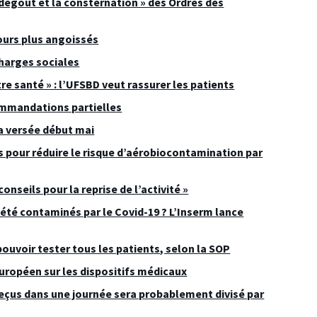
dégout et la consternation » des Ordres des
jours plus angoissés
charges sociales
tre santé » : l’UFSBD veut rassurer les patients
ommandations partielles
ra versée début mai
s pour réduire le risque d’aérobiocontamination par
onseils pour la reprise de l’activité »
 été contaminés par le Covid-19 ? L’Inserm lance
pouvoir tester tous les patients, selon la SOP
uropéen sur les dispositifs médicaux
 reçus dans une journée sera probablement divisé par