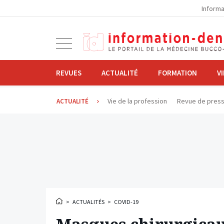
la
Informa
navigation
Ouvrir
la
navigation
REVUES
ACTUALITÉ
FORMATION
V
Vie de la profession
Revue de pres
ACTUALITÉ
>
ACTUALITÉS
>
COVID-19