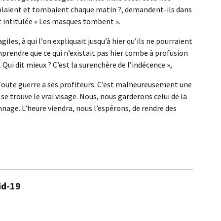
mblaient et tombaient chaque matin ?, demandent-ils dans
t intitulée « Les masques tombent ».
es, à qui l’on expliquait jusqu’à hier qu’ils ne pourraient
prendre que ce qui n’existait pas hier tombe à profusion
à. Qui dit mieux ? C’est la surenchère de l’indécence »,
. Toute guerre a ses profiteurs. C’est malheureusement une
 se trouve le vrai visage. Nous, nous garderons celui de la
nnage. L’heure viendra, nous l’espérons, de rendre des
id-19