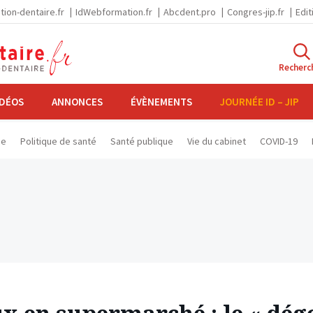
tion-dentaire.fr
IdWebformation.fr
Abcdent.pro
Congres-jip.fr
Edit
Recherc
IDÉOS
ANNONCES
ÉVÈNEMENTS
JOURNÉE ID – JIP
se
Politique de santé
Santé publique
Vie du cabinet
COVID-19