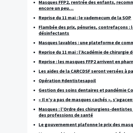
Masques FFP2, rentrée des enfants, recomman
encore un peu…
Reprise du 11 mai : le vademecum de la SOP
Flambée des prix, pénuries, contrefaçons : le
désinfectants
Masques lavables : une plateforme de com
Reprise du 11 mai : l’Académie de chirurgie 
Reprise : les masques FFP2 arrivent en phar
Les aides de la CARCDSF seront versées à pa
Opération #dentistesapoil
Gestion des soins dentaires et pandémie Co
« Il n’y a pas de masques cachés », s’agacen
Masques : l’Ordre des chirurgiens-dentistes
des professions de santé
Le gouvernement plafonne le prix des masqu