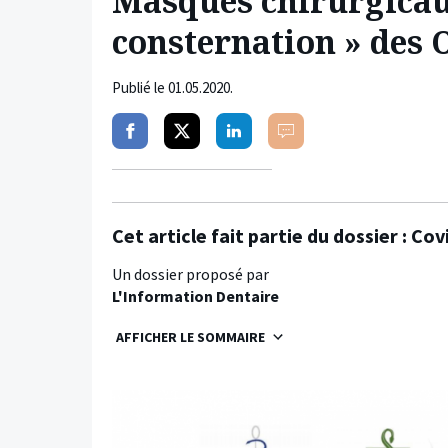
Masques chirurgicaux
consternation » des 
Publié le
01.05.2020
.
Partager
Partager
Partager
Commenter
sur
sur
sur
facebook
twitter
linkedin
Cet article fait partie du dossier :
Cov
Un dossier proposé par
L'Information Dentaire
AFFICHER LE SOMMAIRE