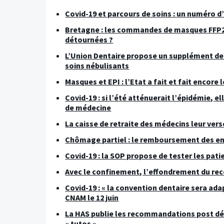
Covid-19 et parcours de soins : un numéro d
Bretagne : les commandes de masques FFP2 
détournées ?
L’Union Dentaire propose un supplément de 7
soins nébulisants
Masques et EPI : l’Etat a fait et fait encore
Covid-19 : si l’été atténuerait l’épidémie, 
de médecine
La caisse de retraite des médecins leur vers
Chômage partiel : le remboursement des entr
Covid-19 : la SOP propose de tester les pati
Avec le confinement, l’effondrement du reco
Covid-19 : « la convention dentaire sera ad
CNAM le 12 juin
La HAS publie les recommandations post dé
« tutos »