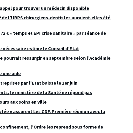
’appel pour trouver un médecin disponible
de l’URPS chirurgiens-dentistes auraient-elles été
2 € « temps et EPI crise sanitaire » par séance de
 le nécessaire estime le Conseil d’Etat
elle pourrait ressurgir en septembre selon l’Académie
e une aide
eprises par l’Etat baisse le 1er juin
ents, le ministère de la Santé ne répond pas
urs aux soins en ville
aptée » assurent Les CDF. Première réunion avec la
confinement, l’Ordre les reprend sous forme de