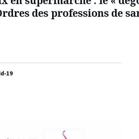
 en supermarché : le « dégo
Ordres des professions de sa
id-19