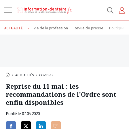
Ouvrir
la
navigation
Vie de la profession
Revue de presse
Politique d
ACTUALITÉ
>
ACTUALITÉS
>
COVID-19
Reprise du 11 mai : les
recommandations de l’Ordre sont
enfin disponibles
Publié le
07.05.2020
.
Partager
Partager
Partager
Commenter