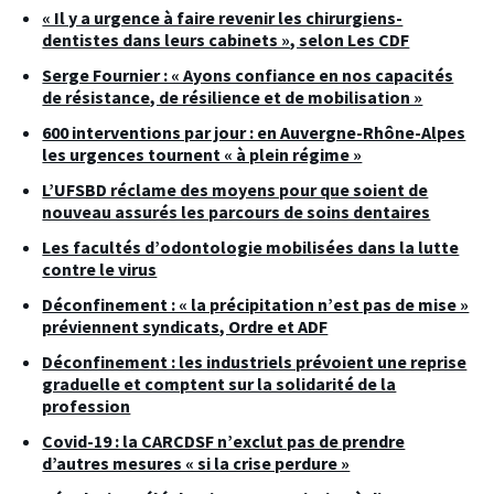
« Il y a urgence à faire revenir les chirurgiens-
dentistes dans leurs cabinets », selon Les CDF
Serge Fournier : « Ayons confiance en nos capacités
de résistance, de résilience et de mobilisation »
600 interventions par jour : en Auvergne-Rhône-Alpes
les urgences tournent « à plein régime »
L’UFSBD réclame des moyens pour que soient de
nouveau assurés les parcours de soins dentaires
Les facultés d’odontologie mobilisées dans la lutte
contre le virus
Déconfinement : « la précipitation n’est pas de mise »
préviennent syndicats, Ordre et ADF
Déconfinement : les industriels prévoient une reprise
graduelle et comptent sur la solidarité de la
profession
Covid-19 : la CARCDSF n’exclut pas de prendre
d’autres mesures « si la crise perdure »