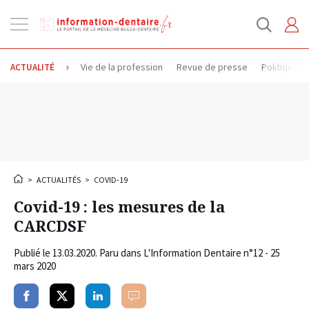
Ouvrir
la
navigation
Vie de la profession
Revue de presse
Politique d
ACTUALITÉ
>
ACTUALITÉS
>
COVID-19
Covid-19 : les mesures de la
CARCDSF
Publié le
13.03.2020
. Paru dans L'Information Dentaire n°12 - 25
mars 2020
Partager
Partager
Partager
Commenter