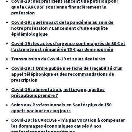
Covid-19 : des praticiens lancent une pétition pour
que la CARCDSF soutienne financièrement la
profession
Covid-19 : quel impact de la pandémie au sein de
notre profession ? Lancement d’une enquête
épidémiologique
Covid-19 : les actes d’urgence sont majorés de 30 € et
l’astreinte est rémunérée 75 € par demi-journée
Transmission du Covid-19 et soins dentaires
Covid-19 : l’Ordre publie une fiche de traçabilité d’un
appel téléphonique et des recommandations de
prescription
Covid-19 : alimentation, nettoyage, quelles
précautions prendre ?
Soins aux Professionnels en Santé : plus de 150
appels par jour en cinq jours
Covid-19 : la CARCDSF « n’a pas vocation à compenser
les dommages économiques causés à nos
professions par la pandémie »