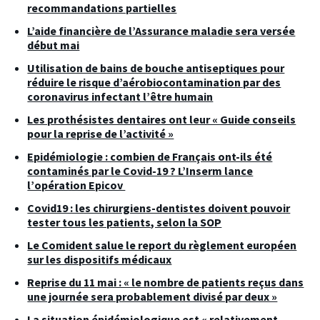
recommandations partielles
L’aide financière de l’Assurance maladie sera versée
début mai
Utilisation de bains de bouche antiseptiques pour
réduire le risque d’aérobiocontamination par des
coronavirus infectant l’être humain
Les prothésistes dentaires ont leur « Guide conseils
pour la reprise de l’activité »
Epidémiologie : combien de Français ont-ils été
contaminés par le Covid-19 ? L’Inserm lance
l’opération Epicov
Covid19 : les chirurgiens-dentistes doivent pouvoir
tester tous les patients, selon la SOP
Le Comident salue le report du règlement européen
sur les dispositifs médicaux
Reprise du 11 mai : « le nombre de patients reçus dans
une journée sera probablement divisé par deux »
La situation épidémiologique est « relativement